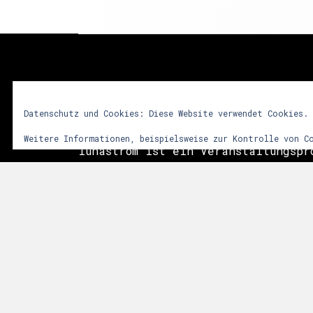
lunastrom
Datenschutz und Cookies: Diese Website verwendet Cookies.
Weitere Informationen, beispielsweise zur Kontrolle von C
lunastrom ist ein Veranstaltungspr
2001 audiovisuelle Kunstformen in 
integriert. Dem Besucher soll durc
vielfältiger Sinneseindrücke ein i
Erlebnis vermittelt werden. Im Vor
das Zusammenwirken sphärischer Git
Licht- und Videoinstallationen sow
der Natur. Die Events finden meist
Anlässen, wie Mittsommer, Walpurgi
statt.