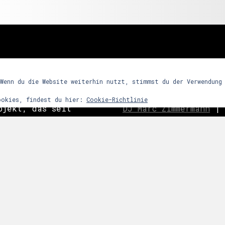
freunde
 Wenn du die Website weiterhin nutzt, stimmst du der Verwendung
ookies, findest du hier:
Cookie-Richtlinie
ojekt, das seit
DJ Marc Zimmermann
|
ein Partykonzept
Frequency Assaults
|
h den Reiz
ghosts
|
C
o
ast is Cle
ntensives
|
Nachtwort
|
edooboo
dergrund steht
Never End
|
Reptile 
arrenmusik mit
ie dem Raum bzw.
 zu bestimmten
links
snacht etc.