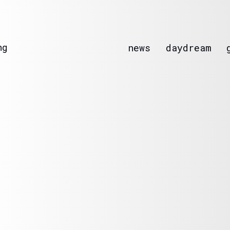
ng
news
daydream