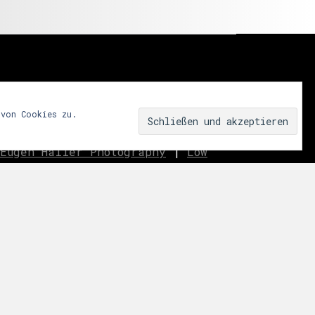
 von Cookies zu.
Eugen Haller Photography
|
Low
innen.aussen.raum
|
We fear
ar
|
Miss Shapes
|
Jane_pink_
|
Sublime
|
eavo
|
Dreams
Music