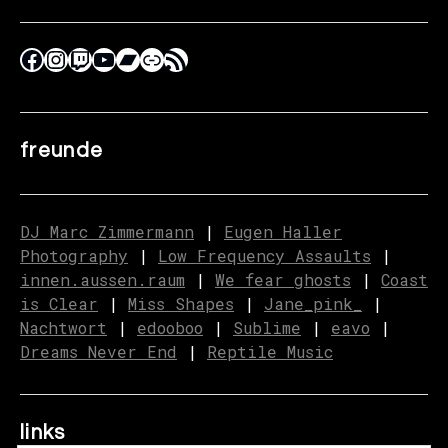
freunde
DJ Marc Zimmermann
|
Eugen Haller
Photography
|
Low Frequency Assaults
|
innen.aussen.raum
|
We fear ghosts
|
C
o
ast
is Clear
|
Miss Shapes
|
Jane_pink_
|
Nachtwort
|
edooboo
|
Sublime
|
eavo
|
Dreams Never End
|
Reptile Music
links