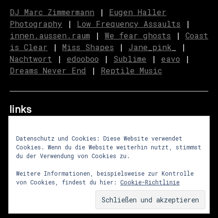
DJ Marc Zimmermann
|
Eugen Haller
Photography
|
Low Frequency Assaults
|
innen.aussen.raum
|
We fear ghosts
|
C
o
ast
is Clear
|
Miss Shapes
|
Jane_pink_
|
Nachtwort
|
edooboo
|
Sublime
|
eavo
|
Dreams Never End
|
Reptile Music
links
Datenschutz und Cookies: Diese Website verwendet
Cookies. Wenn du die Website weiterhin nutzt, stimmst
über uns
|
presse
|
newsletter
du der Verwendung von Cookies zu.
impressum
|
datenschutz
|
agb
Weitere Informationen, beispielsweise zur Kontrolle
von Cookies, findest du hier:
Cookie-Richtlinie
© 2026
lunastrom
Theme von
Anders Norén