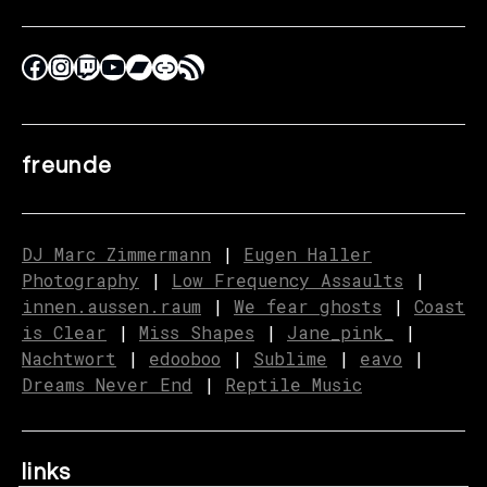
freunde
DJ Marc Zimmermann
|
Eugen Haller
Photography
|
Low Frequency Assaults
|
innen.aussen.raum
|
We fear ghosts
|
C
o
ast
is Clear
|
Miss Shapes
|
Jane_pink_
|
Nachtwort
|
edooboo
|
Sublime
|
eavo
|
Dreams Never End
|
Reptile Music
links