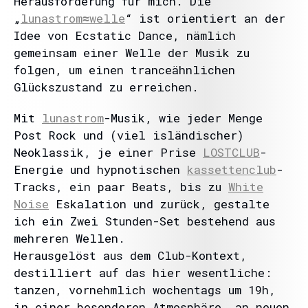
Herausforderung für mich. Die
„
lunastrom≈welle
“ ist orientiert an der
Idee von Ecstatic Dance, nämlich
gemeinsam einer Welle der Musik zu
folgen, um einen tranceähnlichen
Glückszustand zu erreichen.
Mit
lunastrom
-Musik, wie jeder Menge
Post Rock und (viel isländischer)
Neoklassik, je einer Prise
LOSTCLUB
-
Energie und hypnotischen
kassettenclub
-
Tracks, ein paar Beats, bis zu
White
Noise
Eskalation und zurück, gestalte
ich ein Zwei Stunden-Set bestehend aus
mehreren Wellen.
Herausgelöst aus dem Club-Kontext,
destilliert auf das hier wesentliche:
tanzen, vornehmlich wochentags um 19h,
in einer besonderen Atmosphäre, an neuen