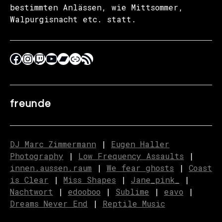
bestimmten Anlässen, wie Mittsommer,
Walpurgisnacht etc. statt.
freunde
DJ Marc Zimmermann
|
Eugen Haller
Photography
|
Low Frequency Assaults
|
innen.aussen.raum
|
We fear ghosts
|
C
o
ast
is Clear
|
Miss Shapes
|
Jane_pink_
|
Nachtwort
|
edooboo
|
Sublime
|
eavo
|
Dreams Never End
|
Reptile Music