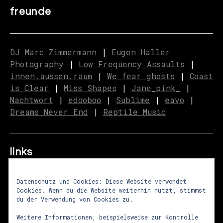
freunde
DJ Marc Zimmermann
|
Eugen Haller
Photography
|
Low Frequency Assaults
|
innen.aussen.raum
|
We fear ghosts
|
C
o
ast
is Clear
|
Miss Shapes
|
Jane_pink_
|
Nachtwort
|
edooboo
|
Sublime
|
eavo
|
Dreams Never End
|
Reptile Music
links
Datenschutz und Cookies: Diese Website verwendet
Cookies. Wenn du die Website weiterhin nutzt, stimmst
über uns
|
presse
|
newsletter
du der Verwendung von Cookies zu.
impressum
|
datenschutz
|
agb
Weitere Informationen, beispielsweise zur Kontrolle