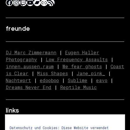
freunde
DJ Marc Zimmermann
|
Eugen Haller
Photography
|
Low Frequency Assaults
|
innen.aussen.raum
|
We fear ghosts
|
C
o
ast
is Clear
|
Miss Shapes
|
Jane_pink_
|
Nachtwort
|
edooboo
|
Sublime
|
eavo
|
Dreams Never End
|
Reptile Music
links
Datenschutz und Cookies: Diese Website verwendet