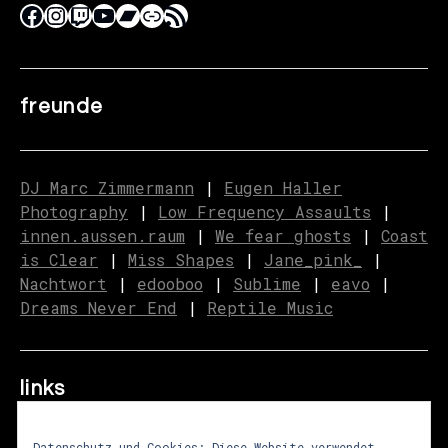
freunde
DJ Marc Zimmermann
|
Eugen Haller
Photography
|
Low Frequency Assaults
|
innen.aussen.raum
|
We fear ghosts
|
C
o
ast
is Clear
|
Miss Shapes
|
Jane_pink_
|
Nachtwort
|
edooboo
|
Sublime
|
eavo
|
Dreams Never End
|
Reptile Music
links
Datenschutz und Cookies: Diese Website verwendet