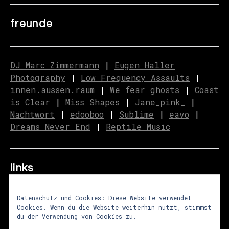
freunde
DJ Marc Zimmermann
|
Eugen Haller
Photography
|
Low Frequency Assaults
|
innen.aussen.raum
|
We fear ghosts
|
C
o
ast
is Clear
|
Miss Shapes
|
Jane_pink_
|
Nachtwort
|
edooboo
|
Sublime
|
eavo
|
Dreams Never End
|
Reptile Music
links
Datenschutz und Cookies: Diese Website verwendet
Cookies. Wenn du die Website weiterhin nutzt, stimmst
über uns
|
presse
|
newsletter
du der Verwendung von Cookies zu.
impressum
|
datenschutz
|
agb