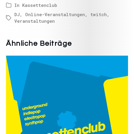
In
Kassettenclub
DJ
,
Online-Veranstaltungen
,
twitch
,
Veranstaltungen
Ähnliche Beiträge