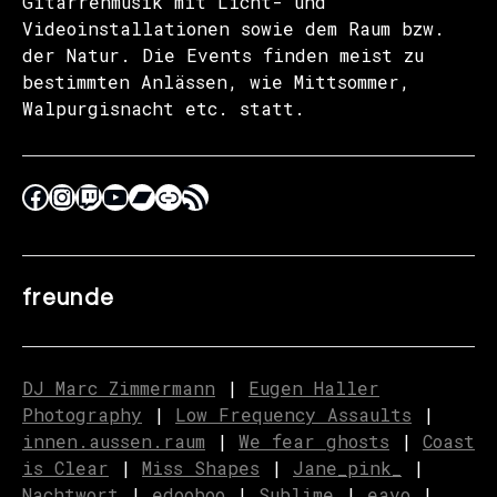
Gitarrenmusik mit Licht- und
Videoinstallationen sowie dem Raum bzw.
der Natur. Die Events finden meist zu
bestimmten Anlässen, wie Mittsommer,
Walpurgisnacht etc. statt.
freunde
DJ Marc Zimmermann
|
Eugen Haller
Photography
|
Low Frequency Assaults
|
innen.aussen.raum
|
We fear ghosts
|
C
o
ast
is Clear
|
Miss Shapes
|
Jane_pink_
|
Nachtwort
|
edooboo
|
Sublime
|
eavo
|