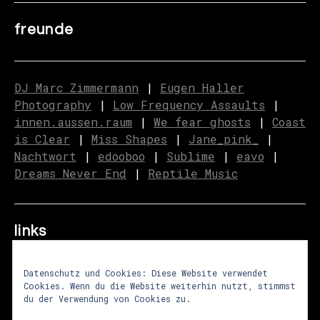
freunde
DJ Marc Zimmermann
|
Eugen Haller
Photography
|
Low Frequency Assaults
|
innen.aussen.raum
|
We fear ghosts
|
C
o
ast
is Clear
|
Miss Shapes
|
Jane_pink_
|
Nachtwort
|
edooboo
|
Sublime
|
eavo
|
Dreams Never End
|
Reptile Music
links
Datenschutz und Cookies: Diese Website verwendet
Cookies. Wenn du die Website weiterhin nutzt, stimmst
über uns
|
presse
|
newsletter
du der Verwendung von Cookies zu.
impressum
|
datenschutz
|
agb