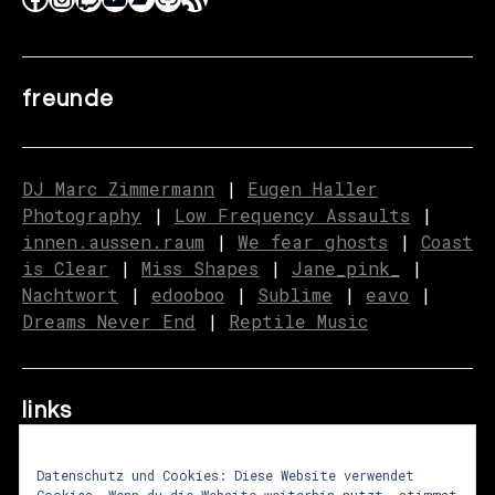
freunde
DJ Marc Zimmermann
|
Eugen Haller
Photography
|
Low Frequency Assaults
|
innen.aussen.raum
|
We fear ghosts
|
C
o
ast
is Clear
|
Miss Shapes
|
Jane_pink_
|
Nachtwort
|
edooboo
|
Sublime
|
eavo
|
Dreams Never End
|
Reptile Music
links
Datenschutz und Cookies: Diese Website verwendet