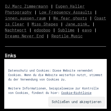
DJ Marc Zimmermann
|
Eugen Haller
Photography
|
Low Frequency Assaults
|
innen.aussen.raum
|
We fear ghosts
|
C
o
ast
is Clear
|
Miss Shapes
|
Jane_pink_
|
Nachtwort
|
edooboo
|
Sublime
|
eavo
|
Dreams Never End
|
Reptile Music
links
Datenschutz und Cookies: Diese Website verwendet
Cookies. Wenn du die Website weiterhin nutzt, stimmst
über uns
|
presse
|
newsletter
du der Verwendung von Cookies zu.
impressum
|
datenschutz
|
agb
Weitere Informationen, beispielsweise zur Kontrolle
von Cookies, findest du hier:
Cookie-Richtlinie
© 2026
lunastrom
Theme von
Anders Norén