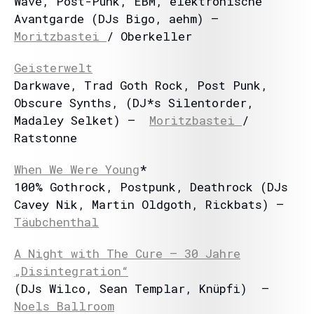
Wave, Post-Punk, EBM, elektronische
Avantgarde (DJs Bigo, aehm) –
Moritzbastei
/ Oberkeller
Geisterwelt
Darkwave, Trad Goth Rock, Post Punk,
Obscure Synths, (DJ*s Silentorder,
Madaley Selket) –
Moritzbastei
/
Ratstonne
When We Were Young
*
100% Gothrock, Postpunk, Deathrock (DJs
Cavey Nik, Martin Oldgoth, Rickbats) –
Täubchenthal
A Night with The Cure – 30 Jahre
„Disintegration“
(DJs Wilco, Sean Templar, Knüpfi) –
Noels Ballroom