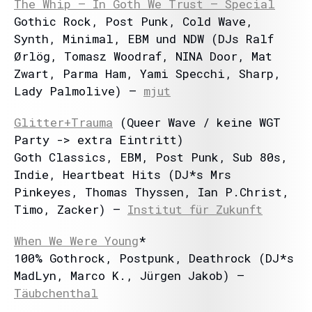
The Whip – In Goth We Trust – Special
Gothic Rock, Post Punk, Cold Wave,
Synth, Minimal, EBM und NDW (DJs Ralf
Ørlög, Tomasz Woodraf, NINA Door, Mat
Zwart, Parma Ham, Yami Specchi, Sharp,
Lady Palmolive) –
mjut
Glitter+Trauma
(Queer Wave / keine WGT
Party -> extra Eintritt)
Goth Classics, EBM, Post Punk, Sub 80s,
Indie, Heartbeat Hits (DJ*s Mrs
Pinkeyes, Thomas Thyssen, Ian P.Christ,
Timo, Zacker) –
Institut für Zukunft
When We Were Young
*
100% Gothrock, Postpunk, Deathrock (DJ*s
MadLyn, Marco K., Jürgen Jakob) –
Täubchenthal