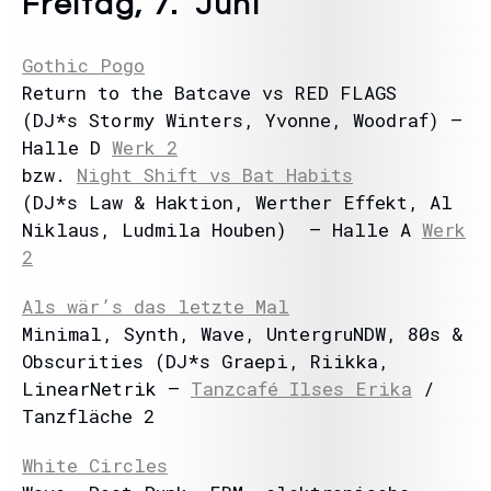
Freitag, 7. Juni
Gothic Pogo
Return to the Batcave vs RED FLAGS
(DJ*s Stormy Winters, Yvonne, Woodraf) –
Halle D
Werk 2
bzw.
Night Shift vs Bat Habits
(DJ*s Law & Haktion, Werther Effekt, Al
Niklaus, Ludmila Houben) – Halle A
Werk
2
Als wär’s das letzte Mal
Minimal, Synth, Wave, UntergruNDW, 80s &
Obscurities (DJ*s Graepi, Riikka,
LinearNetrik –
Tanzcafé Ilses Erika
/
Tanzfläche 2
White Circles