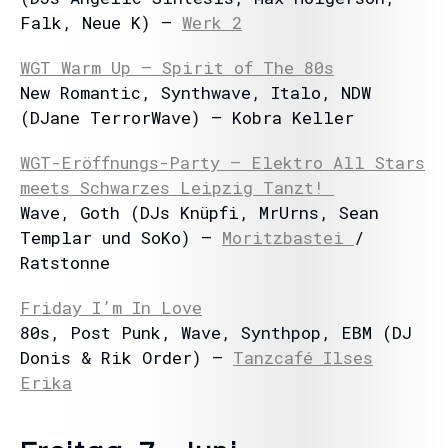
Falk, Neue K) –
Werk 2
WGT Warm Up – Spirit of The 80s
New Romantic, Synthwave, Italo, NDW
(DJane TerrorWave) – Kobra Keller
WGT-Eröffnungs-Party – Elektro All Stars
meets Schwarzes Leipzig Tanzt!
Wave, Goth (DJs Knüpfi, MrUrns, Sean
Templar und SoKo) –
Moritzbastei
/
Ratstonne
Friday I’m In Love
80s, Post Punk, Wave, Synthpop, EBM (DJ
Donis & Rik Order) –
Tanzcafé Ilses
Erika