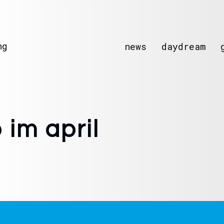
ng
news
daydream
 im april