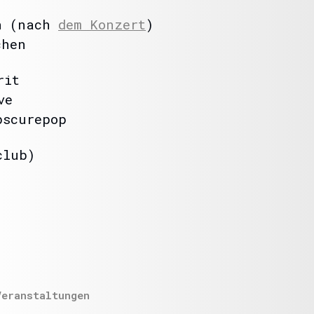
3h (nach
dem Konzert
)
chen
rit
ve
bscurepop
club)
Veranstaltungen