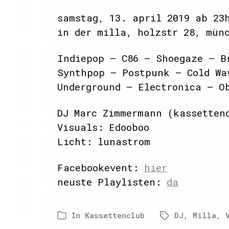
samstag, 13. april 2019 ab 2
in der milla, holzstr 28, mün
Indiepop – C86 – Shoegaze – B
Synthpop – Postpunk – Cold Wa
Underground – Electronica – O
DJ Marc Zimmermann (kassetten
Visuals: Edooboo
Licht: lunastrom
Facebookevent:
hier
neuste Playlisten:
da
In
Kassettenclub
DJ
,
Milla
,