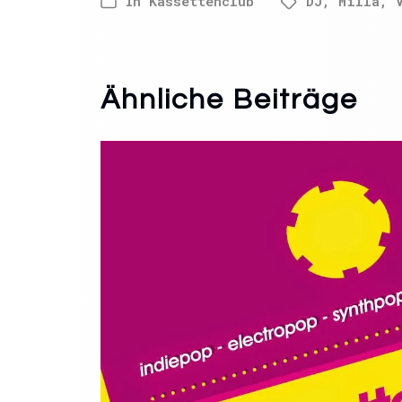
In
Kassettenclub
DJ
,
Milla
,
Ähnliche Beiträge