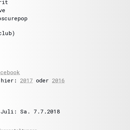
rit
ve
bscurepop
club)
acebook
 hier:
2017
oder
2016
 Juli: Sa. 7.7.2018