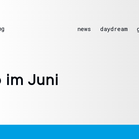
ng
news
daydream
 im Juni