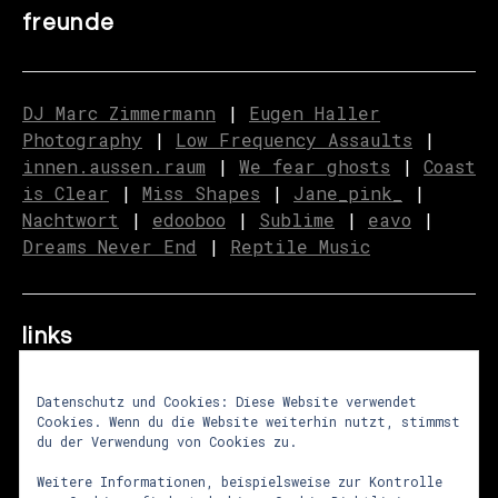
freunde
DJ Marc Zimmermann
|
Eugen Haller
Photography
|
Low Frequency Assaults
|
innen.aussen.raum
|
We fear ghosts
|
C
o
ast
is Clear
|
Miss Shapes
|
Jane_pink_
|
Nachtwort
|
edooboo
|
Sublime
|
eavo
|
Dreams Never End
|
Reptile Music
links
Datenschutz und Cookies: Diese Website verwendet
Cookies. Wenn du die Website weiterhin nutzt, stimmst
über uns
|
presse
|
newsletter
du der Verwendung von Cookies zu.
impressum
|
datenschutz
|
agb
Weitere Informationen, beispielsweise zur Kontrolle