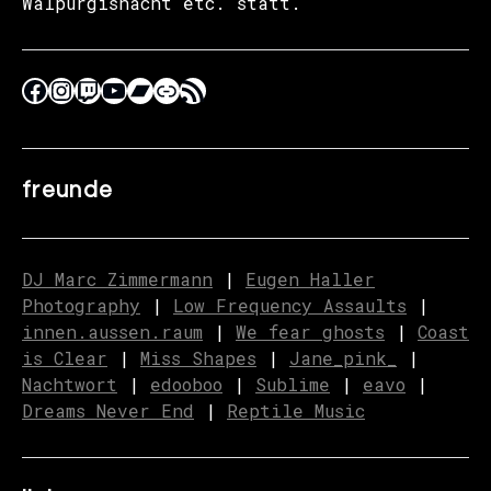
Walpurgisnacht etc. statt.
freunde
DJ Marc Zimmermann
|
Eugen Haller
Photography
|
Low Frequency Assaults
|
innen.aussen.raum
|
We fear ghosts
|
C
o
ast
is Clear
|
Miss Shapes
|
Jane_pink_
|
Nachtwort
|
edooboo
|
Sublime
|
eavo
|
Dreams Never End
|
Reptile Music