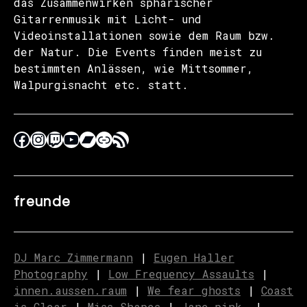
das Zusammenwirken sphärischer
Gitarrenmusik mit Licht- und
Videoinstallationen sowie dem Raum bzw.
der Natur. Die Events finden meist zu
bestimmten Anlässen, wie Mittsommer,
Walpurgisnacht etc. statt.
freunde
DJ Marc Zimmermann
|
Eugen Haller
Photography
|
Low Frequency Assaults
|
innen.aussen.raum
|
We fear ghosts
|
C
o
ast
is Clear
|
Miss Shapes
|
Jane_pink_
|