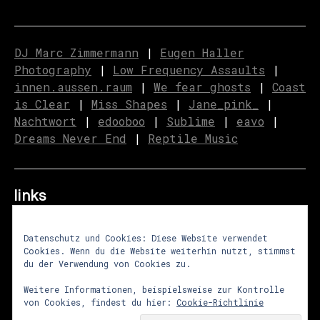
DJ Marc Zimmermann
|
Eugen Haller
Photography
|
Low Frequency Assaults
|
innen.aussen.raum
|
We fear ghosts
|
C
o
ast
is Clear
|
Miss Shapes
|
Jane_pink_
|
Nachtwort
|
edooboo
|
Sublime
|
eavo
|
Dreams Never End
|
Reptile Music
links
Datenschutz und Cookies: Diese Website verwendet
Cookies. Wenn du die Website weiterhin nutzt, stimmst
über uns
|
presse
|
newsletter
du der Verwendung von Cookies zu.
impressum
|
datenschutz
|
agb
Weitere Informationen, beispielsweise zur Kontrolle
von Cookies, findest du hier:
Cookie-Richtlinie