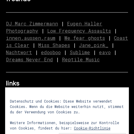
DJ Marc Zimmermann
|
Eugen Haller
Photography
|
Low Frequency Assaults
|
innen.aussen.raum
|
We fear ghosts
|
C
o
ast
is Clear
|
Miss Shapes
|
Jane_pink_
|
Nachtwort
|
edooboo
|
Sublime
|
eavo
|
Dreams Never End
|
Reptile Music
links
Datenschutz und Cookies: Diese Website verwendet
Cookies. Wenn du die Website weiterhin nutzt, stimmst
über uns
|
presse
|
newsletter
du der Verwendung von Cookies zu.
impressum
|
datenschutz
|
agb
Weitere Informationen, beispielsweise zur Kontrolle
von Cookies, findest du hier:
Cookie-Richtlinie