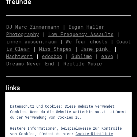
freunde
DJ Marc Zimmermann
|
Eugen Haller
Photography
|
Low Frequency Assaults
|
innen.aussen.raum
|
We fear ghosts
|
C
o
ast
is Clear
|
Miss Shapes
|
Jane_pink_
|
Nachtwort
|
edooboo
|
Sublime
|
eavo
|
Dreams Never End
|
Reptile Music
links
Datenschutz und Cookies: Diese Website verwendet
Cookies. Wenn du die Website weiterhin nutzt, stimmst
über uns
|
presse
|
newsletter
du der Verwendung von Cookies zu.
impressum
|
datenschutz
|
agb
Weitere Informationen, beispielsweise zur Kontrolle
von Cookies, findest du hier:
Cookie-Richtlinie