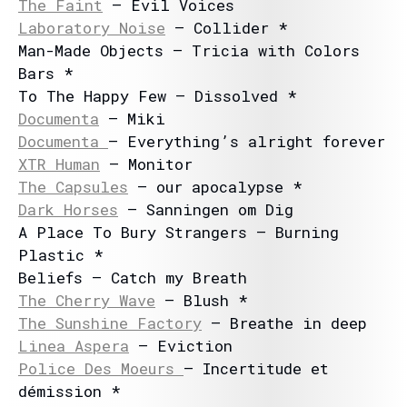
The Faint
– Evil Voices
Laboratory Noise
– Collider *
Man-Made Objects – Tricia with Colors
Bars *
To The Happy Few – Dissolved *
Documenta
– Miki
Documenta
– Everything’s alright forever
XTR Human
– Monitor
The Capsules
– our apocalypse *
Dark Horses
– Sanningen om Dig
A Place To Bury Strangers – Burning
Plastic *
Beliefs – Catch my Breath
The Cherry Wave
– Blush *
The Sunshine Factory
– Breathe in deep
Linea Aspera
– Eviction
Police Des Moeurs
– Incertitude et
démission *