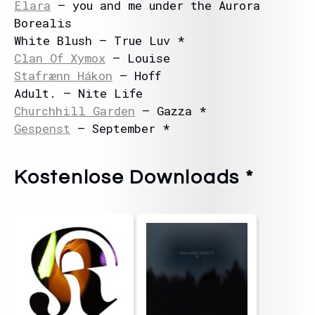
Elara
– you and me under the Aurora
Borealis
White Blush – True Luv *
Clan Of Xymox
– Louise
Stafrænn Hákon
– Hoff
Adult. – Nite Life
Churchhill Garden
– Gazza *
Gespenst
– September *
Kostenlose Downloads *