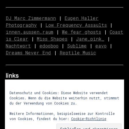
DJ Marc Zimmermann
|
Eugen Haller
Photography
|
Low Frequency Assaults
|
innen.aussen.raum
|
We fear ghosts
|
C
o
ast
is Clear
|
Miss Shapes
|
Jane_pink_
|
Nachtwort
|
edooboo
|
Sublime
|
eavo
|
Dreams Never End
|
Reptile Music
links
Datenschutz und Cookies: Diese Website verwendet
Cookies. Wenn du die Website weiterhin nutzt, stimmst
über uns
|
presse
|
newsletter
du der Verwendung von Cookies zu.
impressum
|
datenschutz
|
agb
Weitere Informationen, beispielsweise zur Kontrolle
von Cookies, findest du hier:
Cookie-Richtlinie