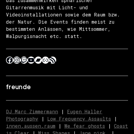
das Zusammenwirken sphärischer
Gitarrenmusik mit Licht- und
Videoinstallationen sowie dem Raum bzw.
der Natur. Die Events finden meist zu
bestimmten Anlässen, wie Mittsommer,
Walpurgisnacht etc. statt.
freunde
DJ Marc Zimmermann
|
Eugen Haller
Photography
|
Low Frequency Assaults
|
innen.aussen.raum
|
We fear ghosts
|
C
o
ast
is Clear
|
Miss Shapes
|
Jane_pink_
|