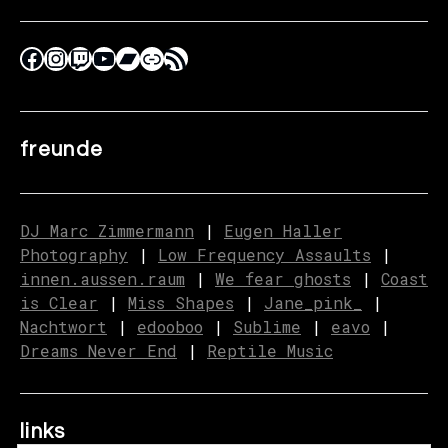
freunde
DJ Marc Zimmermann
|
Eugen Haller
Photography
|
Low Frequency Assaults
|
innen.aussen.raum
|
We fear ghosts
|
C
o
ast
is Clear
|
Miss Shapes
|
Jane_pink_
|
Nachtwort
|
edooboo
|
Sublime
|
eavo
|
Dreams Never End
|
Reptile Music
links