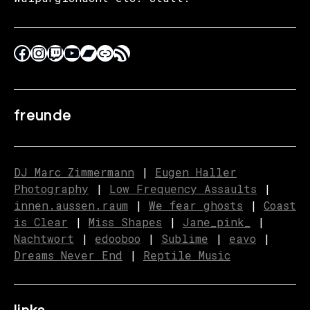
freunde
DJ Marc Zimmermann
|
Eugen Haller
Photography
|
Low Frequency Assaults
|
innen.aussen.raum
|
We fear ghosts
|
C
o
ast
is Clear
|
Miss Shapes
|
Jane_pink_
|
Nachtwort
|
edooboo
|
Sublime
|
eavo
|
Dreams Never End
|
Reptile Music