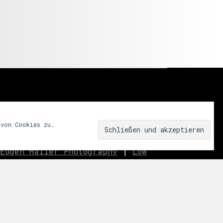
 von Cookies zu.
Eugen Haller Photography
|
Low
innen.aussen.raum
|
We fear
ar
|
Miss Shapes
|
Jane_pink_
|
Sublime
|
eavo
|
Dreams
Music