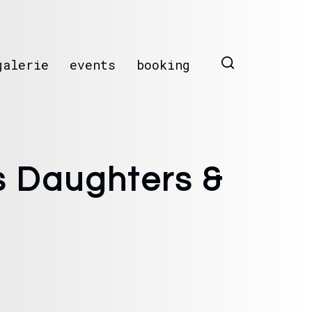
galerie
events
booking
s Daughters &