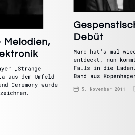
Gespenstisch
Debüt
 Melodien,
Marc hat’s mal wie
ektronik
entdeckt, nun komm
Falls in die Läden
ayer „Strange
Band aus Kopenhage
ia aus dem Umfeld
und Ceremony würde
5. November 2011
ezeichnen.