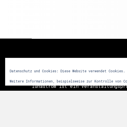
lunastrom
Datenschutz und Cookies: Diese Website verwendet Cookies.
Weitere Informationen, beispielsweise zur Kontrolle von C
lunastrom ist ein Veranstaltungspr
2001 audiovisuelle Kunstformen in 
integriert. Dem Besucher soll durc
vielfältiger Sinneseindrücke ein i
Erlebnis vermittelt werden. Im Vor
das Zusammenwirken sphärischer Git
Licht- und Videoinstallationen sow