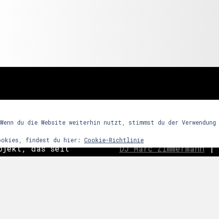
freunde
 Wenn du die Website weiterhin nutzt, stimmst du der Verwendung
ookies, findest du hier:
Cookie-Richtlinie
ojekt, das seit
DJ Marc Zimmermann
|
ein Partykonzept
Frequency Assaults
|
h den Reiz
ghosts
|
C
o
ast is Cle
ntensives
|
Nachtwort
|
edooboo
dergrund steht
Never End
|
Reptile 
arrenmusik mit
ie dem Raum bzw.