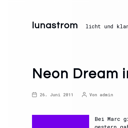
lunastrom
licht und kla
Neon Dream i
26. Juni 2011
Von
admin
Bei Marc g
gestern ga