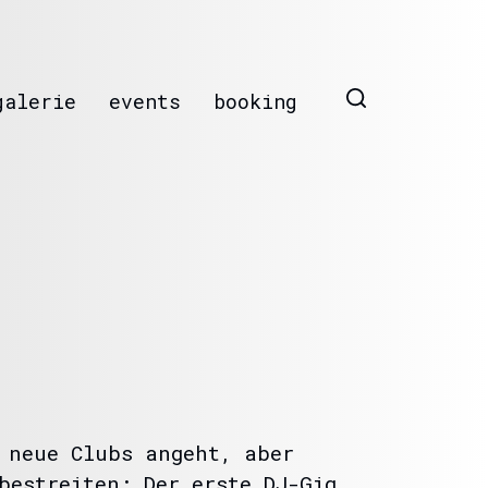
galerie
events
booking
 neue Clubs angeht, aber
bestreiten: Der erste DJ-Gig