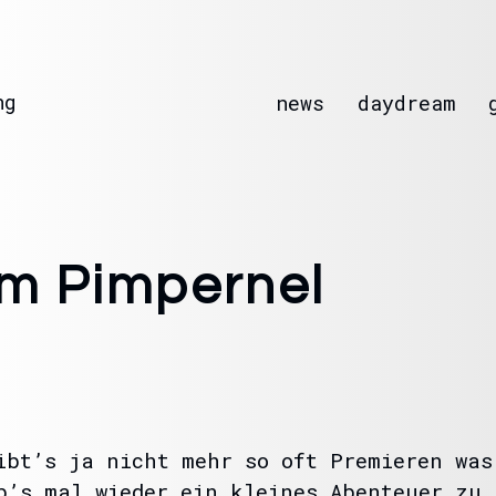
ng
news
daydream
m Pimpernel
ibt’s ja nicht mehr so oft Premieren was
b’s mal wieder ein kleines Abenteuer zu 