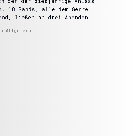
ch der der diesjährige Anlass
s. 18 Bands, alle dem Genre
end, ließen an drei Abenden…
In
Allgemein