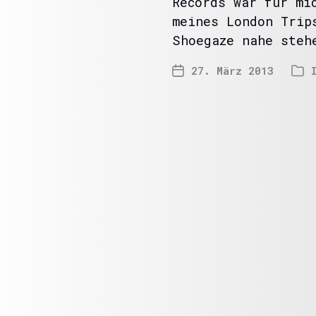
Records war für mi
meines London Trip
Shoegaze nahe steh
27. März 2013