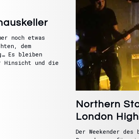
hauskeller
mer noch etwas
chten, dem
g… Es bleiben
r Hinsicht und die
Northern St
London High
Der Weekender des 