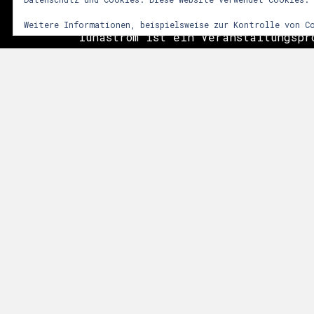
Weitere Informationen, beispielsweise zur Kontrolle von C
lunastrom ist ein Veranstaltungspr
2001 audiovisuelle Kunstformen in 
integriert. Dem Besucher soll durc
vielfältiger Sinneseindrücke ein i
Erlebnis vermittelt werden. Im Vor
das Zusammenwirken sphärischer Git
Licht- und Videoinstallationen sow
der Natur. Die Events finden meist
Anlässen, wie Mittsommer, Walpurgi
statt.