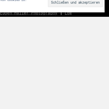
Eugen Haller Photography
|
Low
innen.aussen.raum
|
We fear
ar
|
Miss Shapes
|
Jane_pink_
|
Sublime
|
eavo
|
Dreams
Music
newsletter
tz
|
agb