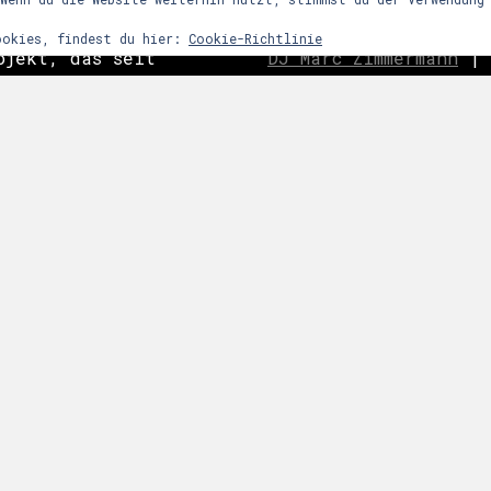
ookies, findest du hier:
Cookie-Richtlinie
ojekt, das seit
DJ Marc Zimmermann
|
ein Partykonzept
Frequency Assaults
|
h den Reiz
ghosts
|
C
o
ast is Cle
ntensives
|
Nachtwort
|
edooboo
dergrund steht
Never End
|
Reptile 
arrenmusik mit
ie dem Raum bzw.
 zu bestimmten
links
snacht etc.
über uns
|
presse
|
impressum
|
datenschu