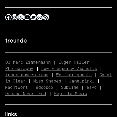
freunde
DJ Marc Zimmermann
|
Eugen Haller
Photography
|
Low Frequency Assaults
|
innen.aussen.raum
|
We fear ghosts
|
C
o
ast
is Clear
|
Miss Shapes
|
Jane_pink_
|
Nachtwort
|
edooboo
|
Sublime
|
eavo
|
Dreams Never End
|
Reptile Music
links