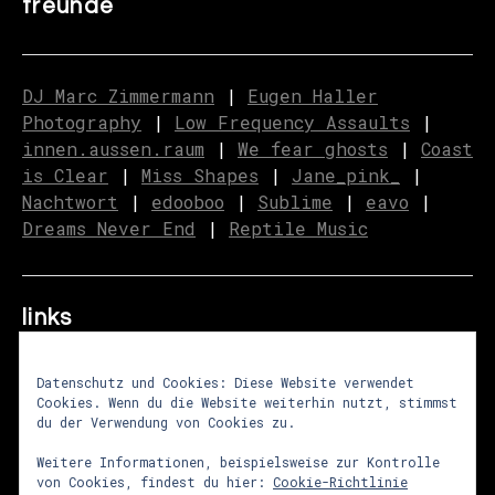
freunde
DJ Marc Zimmermann
|
Eugen Haller
Photography
|
Low Frequency Assaults
|
innen.aussen.raum
|
We fear ghosts
|
C
o
ast
is Clear
|
Miss Shapes
|
Jane_pink_
|
Nachtwort
|
edooboo
|
Sublime
|
eavo
|
Dreams Never End
|
Reptile Music
links
Datenschutz und Cookies: Diese Website verwendet
Cookies. Wenn du die Website weiterhin nutzt, stimmst
über uns
|
presse
|
newsletter
du der Verwendung von Cookies zu.
impressum
|
datenschutz
|
agb
Weitere Informationen, beispielsweise zur Kontrolle
von Cookies, findest du hier:
Cookie-Richtlinie