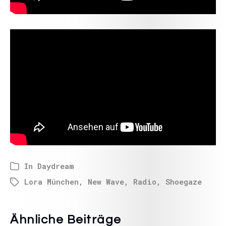
In
Daydream
Lora München
,
New Wave
,
Radio
,
Shoegaze
Ähnliche Beiträge