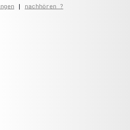
ungen
|
nachhören ?