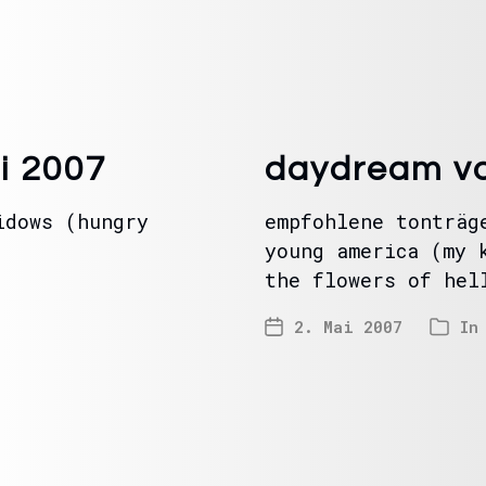
i 2007
daydream vo
idows (hungry
empfohlene tonträg
young america (my 
the flowers of hel
2. Mai 2007
I