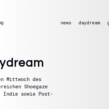
ng
news
daydream
ydream
en Mittwoch des
ereichen Shoegaze
n Indie sowie Post-