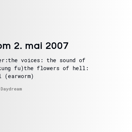
m 2. mai 2007
er:the voices: the sound of
kung fu)the flowers of hell:
l (earworm)
n
Daydream