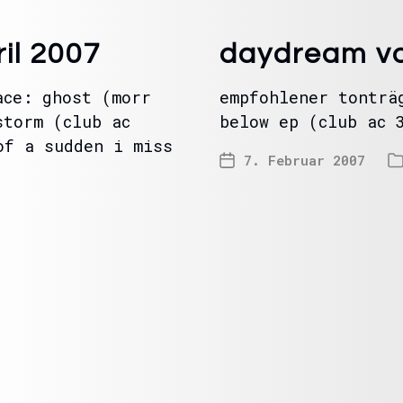
il 2007
daydream vo
ace: ghost (morr
empfohlener tonträ
storm (club ac
below ep (club ac 
of a sudden i miss
7. Februar 2007