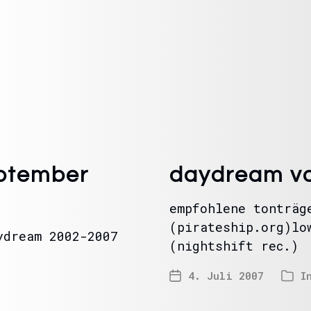
ptember
daydream vom
empfohlene tonträg
(pirateship.org)lo
ydream 2002-2007
(nightshift rec.)
4. Juli 2007
I