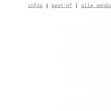
infos
|
best-of
|
alle send