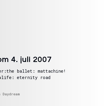
 4. juli 2007
er:the ballet: mattachine!
wlife: eternity road
n
Daydream