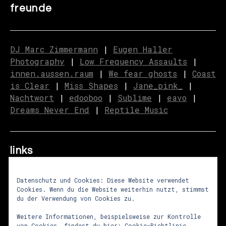
freunde
DJ Marc Zimmermann
|
Eugen Haller
Photography
|
Low Frequency Assaults
|
innen.aussen.raum
|
We fear ghosts
|
C
o
ast
is Clear
|
Miss Shapes
|
Jane_pink_
|
Nachtwort
|
edooboo
|
Sublime
|
eavo
|
Dreams Never End
|
Reptile Music
links
Datenschutz und Cookies: Diese Website verwendet
Cookies. Wenn du die Website weiterhin nutzt, stimmst
über uns
|
presse
|
newsletter
du der Verwendung von Cookies zu.
impressum
|
datenschutz
|
agb
Weitere Informationen, beispielsweise zur Kontrolle
von Cookies, findest du hier:
Cookie-Richtlinie