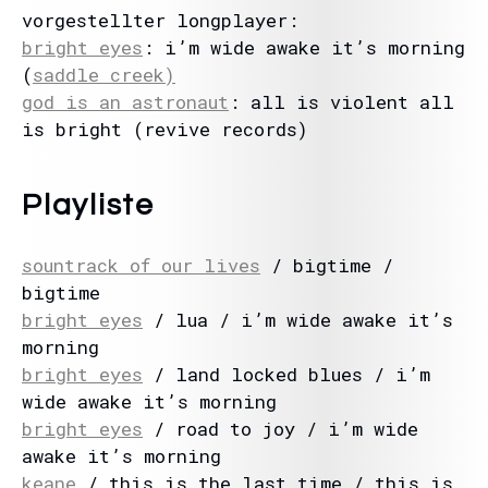
vorgestellter longplayer:
bright eyes
: i’m wide awake it’s morning
(
saddle creek)
god is an astronaut
: all is violent all
is bright (revive records)
Playliste
sountrack of our lives
/ bigtime /
bigtime
bright eyes
/ lua / i’m wide awake it’s
morning
bright eyes
/ land locked blues / i’m
wide awake it’s morning
bright eyes
/ road to joy / i’m wide
awake it’s morning
keane
/ this is the last time / this is