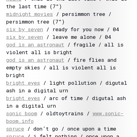
the last time (7″)
midnight movies
/ persimmon tree /
persimmon tree (7″)
six by seven
/ ready for you now / 04
six by seven
/ leave me alone / 04
god is an astronaut
/ fragile / all is
violent all is bright
god is an astronaut
/ fire flies and
empty skies / all is violent all is
bright
bright eyes
/ light pollution / digutal
ash in a digital urn
bright eyes
/ arc of time / digutal ash
in a digital urn
sonic boom
/ oldtoytrains /
www.sonic-
boom.info
spruce
/ don’t go / once upon a time
spruce
/ i felt nothing / once upon a