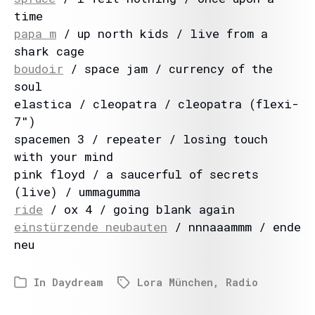
time
papa m
/ up north kids / live from a
shark cage
boudoir
/ space jam / currency of the
soul
elastica / cleopatra / cleopatra (flexi-
7″)
spacemen 3 / repeater / losing touch
with your mind
pink floyd / a saucerful of secrets
(live) / ummagumma
ride
/ ox 4 / going blank again
einstürzende neubauten
/ nnnaaammm / ende
neu
In
Daydream
Lora München
,
Radio