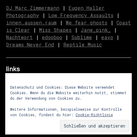
DJ Marc Zimmermann
|
Eugen Haller
Photography
|
Low Frequency Assaults
|
innen.aussen.raum
|
We fear ghosts
|
C
o
ast
is Clear
|
Miss Shapes
|
Jane_pink_
|
Nachtwort
|
edooboo
|
Sublime
|
eavo
|
Dreams Never End
|
Reptile Music
links
Datenschutz und Cookies: Diese Website verwendet
Cookies. Wenn du die Website weiterhin nutzt, stimmst
über uns
|
presse
|
newsletter
du der Verwendung von Cookies zu.
impressum
|
datenschutz
|
agb
Weitere Informationen, beispielsweise zur Kontrolle
von Cookies, findest du hier:
Cookie-Richtlinie
© 2026
lunastrom
Theme von
Anders Norén