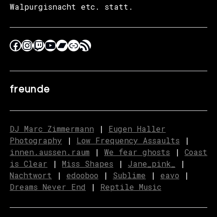
Walpurgisnacht etc. statt.
freunde
DJ Marc Zimmermann
|
Eugen Haller
Photography
|
Low Frequency Assaults
|
innen.aussen.raum
|
We fear ghosts
|
C
o
ast
is Clear
|
Miss Shapes
|
Jane_pink_
|
Nachtwort
|
edooboo
|
Sublime
|
eavo
|
Dreams Never End
|
Reptile Music