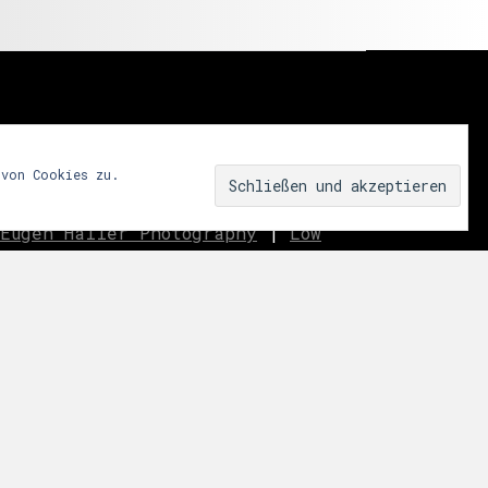
 von Cookies zu.
Eugen Haller Photography
|
Low
innen.aussen.raum
|
We fear
ar
|
Miss Shapes
|
Jane_pink_
|
Sublime
|
eavo
|
Dreams
Music