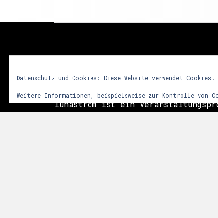
lunastrom
Datenschutz und Cookies: Diese Website verwendet Cookies.
Weitere Informationen, beispielsweise zur Kontrolle von C
lunastrom ist ein Veranstaltungspr
2001 audiovisuelle Kunstformen in 
integriert. Dem Besucher soll durc
vielfältiger Sinneseindrücke ein i
Erlebnis vermittelt werden. Im Vor
das Zusammenwirken sphärischer Git
Licht- und Videoinstallationen sow
der Natur. Die Events finden meist
Anlässen, wie Mittsommer, Walpurgi
statt.