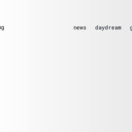
ng
news
daydream