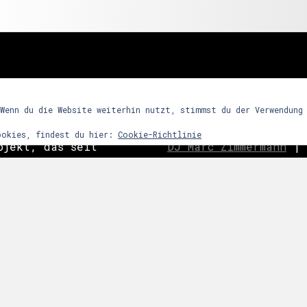
freunde
 Wenn du die Website weiterhin nutzt, stimmst du der Verwendung
ookies, findest du hier:
Cookie-Richtlinie
ojekt, das seit
DJ Marc Zimmermann
|
ein Partykonzept
Frequency Assaults
|
h den Reiz
ghosts
|
C
o
ast is Cle
ntensives
|
Nachtwort
|
edooboo
dergrund steht
Never End
|
Reptile 
arrenmusik mit
ie dem Raum bzw.
 zu bestimmten
links
snacht etc.