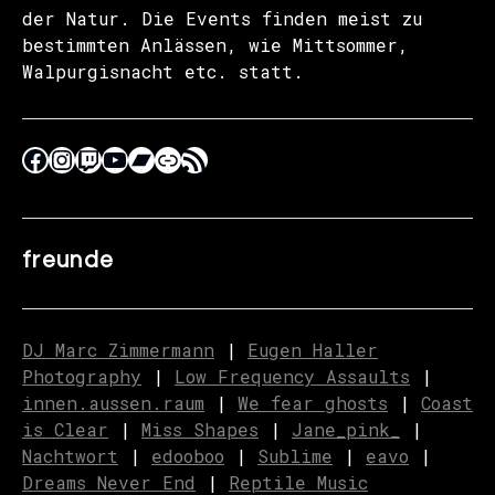
der Natur. Die Events finden meist zu
bestimmten Anlässen, wie Mittsommer,
Walpurgisnacht etc. statt.
freunde
DJ Marc Zimmermann
|
Eugen Haller
Photography
|
Low Frequency Assaults
|
innen.aussen.raum
|
We fear ghosts
|
C
o
ast
is Clear
|
Miss Shapes
|
Jane_pink_
|
Nachtwort
|
edooboo
|
Sublime
|
eavo
|
Dreams Never End
|
Reptile Music