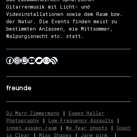
Gitarrenmusik mit Licht- und
Videoinstallationen sowie dem Raum bzw.
der Natur. Die Events finden meist zu
bestimmten Anlässen, wie Mittsommer,
Walpurgisnacht etc. statt.
freunde
DJ Marc Zimmermann
|
Eugen Haller
Photography
|
Low Frequency Assaults
|
innen.aussen.raum
|
We fear ghosts
|
C
o
ast
is Clear
|
Miss Shapes
|
Jane_pink_
|