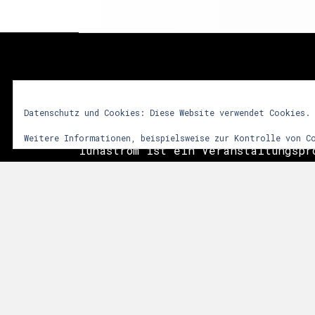
lunastrom
Datenschutz und Cookies: Diese Website verwendet Cookies.
Weitere Informationen, beispielsweise zur Kontrolle von C
lunastrom ist ein Veranstaltungspr
2001 audiovisuelle Kunstformen in 
integriert. Dem Besucher soll durc
vielfältiger Sinneseindrücke ein i
Erlebnis vermittelt werden. Im Vor
das Zusammenwirken sphärischer Git
Licht- und Videoinstallationen sow
der Natur. Die Events finden meist
Anlässen, wie Mittsommer, Walpurgi
statt.