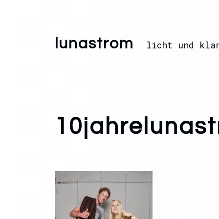
lunastrom
licht und kla
10jahrelunas