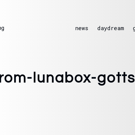
ng
news
daydream
trom-lunabox-gotts