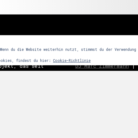
freunde
 Wenn du die Website weiterhin nutzt, stimmst du der Verwendung
ookies, findest du hier:
Cookie-Richtlinie
ojekt, das seit
DJ Marc Zimmermann
|
ein Partykonzept
Frequency Assaults
|
h den Reiz
ghosts
|
C
o
ast is Cle
ntensives
|
Nachtwort
|
edooboo
dergrund steht
Never End
|
Reptile 
arrenmusik mit
ie dem Raum bzw.
 zu bestimmten
links
snacht etc.