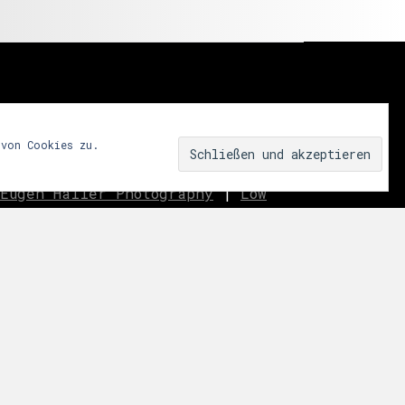
 von Cookies zu.
Eugen Haller Photography
|
Low
innen.aussen.raum
|
We fear
ar
|
Miss Shapes
|
Jane_pink_
|
Sublime
|
eavo
|
Dreams
Music