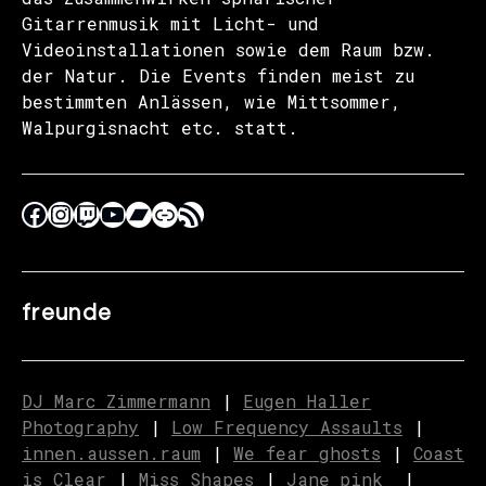
Gitarrenmusik mit Licht- und
Videoinstallationen sowie dem Raum bzw.
der Natur. Die Events finden meist zu
bestimmten Anlässen, wie Mittsommer,
Walpurgisnacht etc. statt.
freunde
DJ Marc Zimmermann
|
Eugen Haller
Photography
|
Low Frequency Assaults
|
innen.aussen.raum
|
We fear ghosts
|
C
o
ast
is Clear
|
Miss Shapes
|
Jane_pink_
|