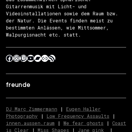
Gitarrenmusik mit Licht- und
Videoinstallationen sowie dem Raum bzw.
der Natur. Die Events finden meist zu
bestimmten Anlässen, wie Mittsommer,
Walpurgisnacht etc. statt.
freunde
DJ Marc Zimmermann
|
Eugen Haller
Photography
|
Low Frequency Assaults
|
innen.aussen.raum
|
We fear ghosts
|
C
o
ast
is Clear
|
Miss Shapes
|
Jane_pink_
|