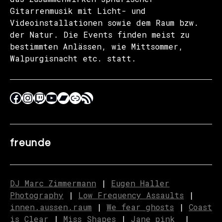
Gitarrenmusik mit Licht- und
Videoinstallationen sowie dem Raum bzw.
der Natur. Die Events finden meist zu
bestimmten Anlässen, wie Mittsommer,
Walpurgisnacht etc. statt.
freunde
DJ Marc Zimmermann
|
Eugen Haller
Photography
|
Low Frequency Assaults
|
innen.aussen.raum
|
We fear ghosts
|
C
o
ast
is Clear
|
Miss Shapes
|
Jane_pink_
|