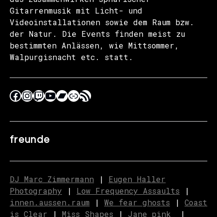
Gitarrenmusik mit Licht- und
Videoinstallationen sowie dem Raum bzw.
der Natur. Die Events finden meist zu
bestimmten Anlässen, wie Mittsommer,
Walpurgisnacht etc. statt.
freunde
DJ Marc Zimmermann
|
Eugen Haller
Photography
|
Low Frequency Assaults
|
innen.aussen.raum
|
We fear ghosts
|
C
o
ast
is Clear
|
Miss Shapes
|
Jane_pink_
|