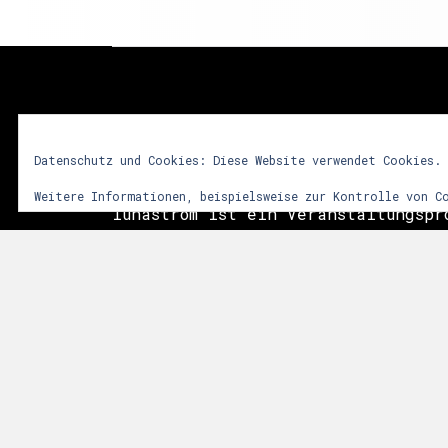
lunastrom
Datenschutz und Cookies: Diese Website verwendet Cookies.
Weitere Informationen, beispielsweise zur Kontrolle von C
lunastrom ist ein Veranstaltungspr
2001 audiovisuelle Kunstformen in 
integriert. Dem Besucher soll durc
vielfältiger Sinneseindrücke ein i
Erlebnis vermittelt werden. Im Vor
das Zusammenwirken sphärischer Git
Licht- und Videoinstallationen sow
der Natur. Die Events finden meist
Anlässen, wie Mittsommer, Walpurgi
statt.