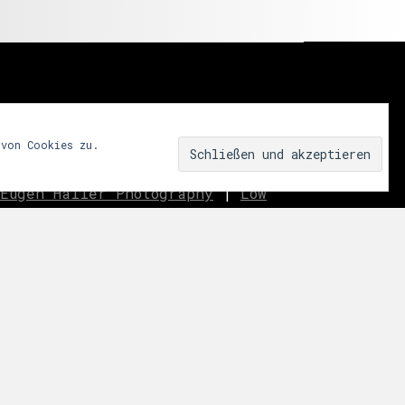
 von Cookies zu.
Eugen Haller Photography
|
Low
innen.aussen.raum
|
We fear
ar
|
Miss Shapes
|
Jane_pink_
|
Sublime
|
eavo
|
Dreams
Music