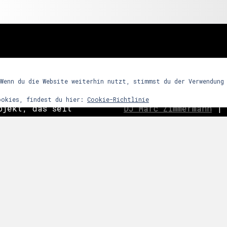
freunde
 Wenn du die Website weiterhin nutzt, stimmst du der Verwendung
ookies, findest du hier:
Cookie-Richtlinie
ojekt, das seit
DJ Marc Zimmermann
|
ein Partykonzept
Frequency Assaults
|
h den Reiz
ghosts
|
C
o
ast is Cle
ntensives
|
Nachtwort
|
edooboo
dergrund steht
Never End
|
Reptile 
arrenmusik mit
ie dem Raum bzw.
 zu bestimmten
links
snacht etc.