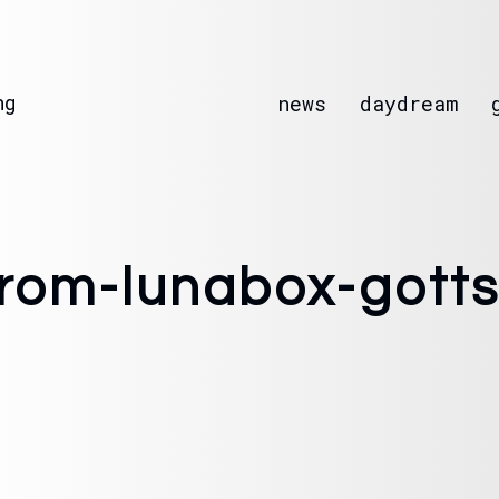
ng
news
daydream
trom-lunabox-gotts