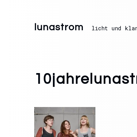
lunastrom
licht und kla
10jahrelunas