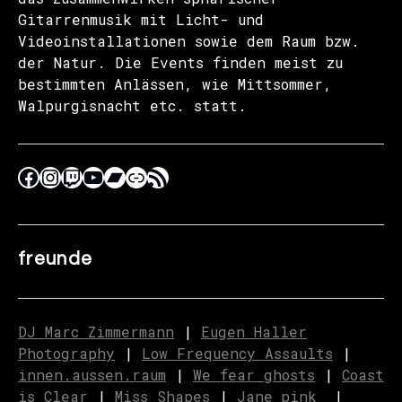
Gitarrenmusik mit Licht- und
Videoinstallationen sowie dem Raum bzw.
der Natur. Die Events finden meist zu
bestimmten Anlässen, wie Mittsommer,
Walpurgisnacht etc. statt.
freunde
DJ Marc Zimmermann
|
Eugen Haller
Photography
|
Low Frequency Assaults
|
innen.aussen.raum
|
We fear ghosts
|
C
o
ast
is Clear
|
Miss Shapes
|
Jane_pink_
|