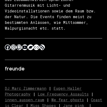
Gitarrenmusik mit Licht- und
Videoinstallationen sowie dem Raum bzw.
der Natur. Die Events finden meist zu
bestimmten Anlässen, wie Mittsommer,
Walpurgisnacht etc. statt.
freunde
DJ Marc Zimmermann
|
Eugen Haller
Photography
|
Low Frequency Assaults
|
innen.aussen.raum
|
We fear ghosts
|
C
o
ast
is Clear
|
Miss Shapes
|
Jane_pink_
|