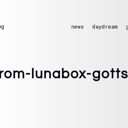
ng
news
daydream
trom-lunabox-gotts