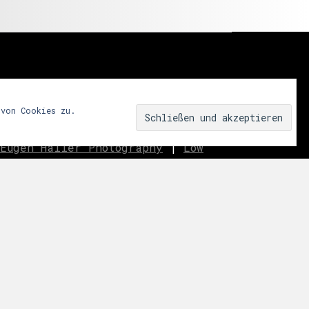
 von Cookies zu.
Eugen Haller Photography
|
Low
innen.aussen.raum
|
We fear
ar
|
Miss Shapes
|
Jane_pink_
|
Sublime
|
eavo
|
Dreams
Music