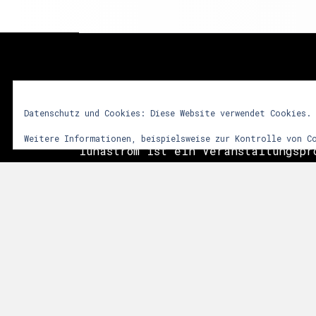
lunastrom
Datenschutz und Cookies: Diese Website verwendet Cookies.
Weitere Informationen, beispielsweise zur Kontrolle von C
lunastrom ist ein Veranstaltungspr
2001 audiovisuelle Kunstformen in 
integriert. Dem Besucher soll durc
vielfältiger Sinneseindrücke ein i
Erlebnis vermittelt werden. Im Vor
das Zusammenwirken sphärischer Git
Licht- und Videoinstallationen sow
der Natur. Die Events finden meist
Anlässen, wie Mittsommer, Walpurgi
statt.