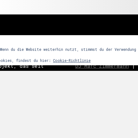
freunde
 Wenn du die Website weiterhin nutzt, stimmst du der Verwendung
ookies, findest du hier:
Cookie-Richtlinie
ojekt, das seit
DJ Marc Zimmermann
|
ein Partykonzept
Frequency Assaults
|
h den Reiz
ghosts
|
C
o
ast is Cle
ntensives
|
Nachtwort
|
edooboo
dergrund steht
Never End
|
Reptile 
arrenmusik mit
ie dem Raum bzw.
 zu bestimmten
links
snacht etc.