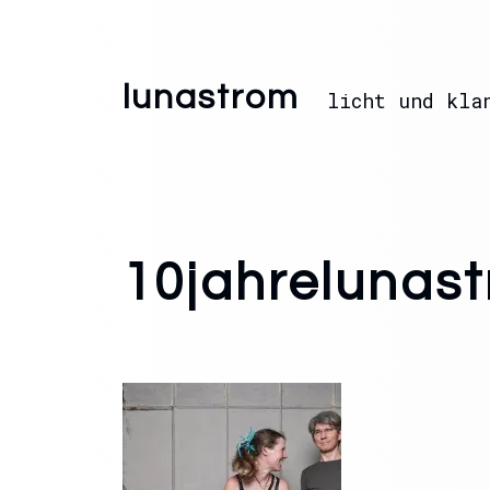
lunastrom
licht und kla
10jahrelunas