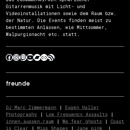
Gitarrenmusik mit Licht- und
Videoinstallationen sowie dem Raum bzw.
der Natur. Die Events finden meist zu
bestimmten Anlässen, wie Mittsommer,
Walpurgisnacht etc. statt.
freunde
DJ Marc Zimmermann
|
Eugen Haller
Photography
|
Low Frequency Assaults
|
innen.aussen.raum
|
We fear ghosts
|
C
o
ast
is Clear
|
Miss Shapes
|
Jane_pink_
|