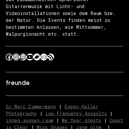
Gitarrenmusik mit Licht- und
Videoinstallationen sowie dem Raum bzw.
der Natur. Die Events finden meist zu
bestimmten Anlässen, wie Mittsommer,
Walpurgisnacht etc. statt.
freunde
DJ Marc Zimmermann
|
Eugen Haller
Photography
|
Low Frequency Assaults
|
innen.aussen.raum
|
We fear ghosts
|
C
o
ast
is Clear
|
Miss Shapes
|
Jane_pink_
|