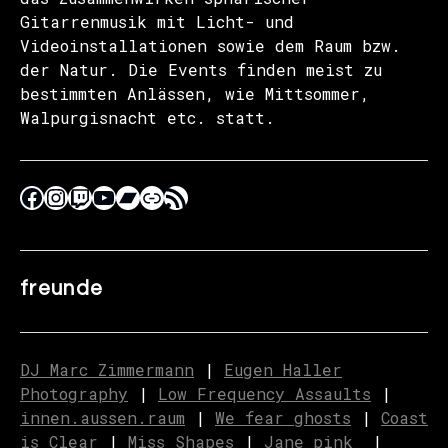
Gitarrenmusik mit Licht- und
Videoinstallationen sowie dem Raum bzw.
der Natur. Die Events finden meist zu
bestimmten Anlässen, wie Mittsommer,
Walpurgisnacht etc. statt.
freunde
DJ Marc Zimmermann
|
Eugen Haller
Photography
|
Low Frequency Assaults
|
innen.aussen.raum
|
We fear ghosts
|
C
o
ast
is Clear
|
Miss Shapes
|
Jane_pink_
|