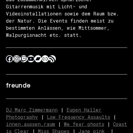
Gitarrenmusik mit Licht- und
Videoinstallationen sowie dem Raum bzw.
der Natur. Die Events finden meist zu
bestimmten Anlässen, wie Mittsommer,
Walpurgisnacht etc. statt.
freunde
DJ Marc Zimmermann
|
Eugen Haller
Photography
|
Low Frequency Assaults
|
innen.aussen.raum
|
We fear ghosts
|
C
o
ast
is Clear
|
Miss Shapes
|
Jane_pink_
|